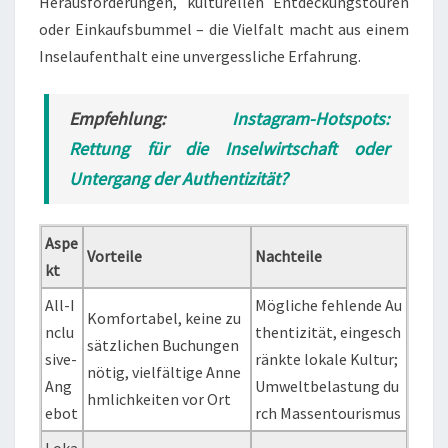
Herausforderungen, kulturellen Entdeckungstouren
oder Einkaufsbummel – die Vielfalt macht aus einem
Inselaufenthalt eine unvergessliche Erfahrung.
Empfehlung:
Instagram-Hotspots:
Rettung für die Inselwirtschaft oder
Untergang der Authentizität?
Aspe
Vorteile
Nachteile
kt
All-I
Mögliche fehlende Au
Komfortabel, keine zu
nclu
thentizität, eingesch
sätzlichen Buchungen
sive-
ränkte lokale Kultur;
nötig, vielfältige Anne
Ang
Umweltbelastung du
hmlichkeiten vor Ort
ebot
rch Massentourismus