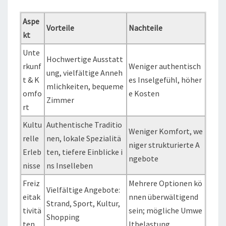
Aspe
Vorteile
Nachteile
kt
Unte
Hochwertige Ausstatt
rkunf
Weniger authentisch
ung, vielfältige Anneh
t & K
es Inselgefühl, höher
mlichkeiten, bequeme
omfo
e Kosten
Zimmer
rt
Kultu
Authentische Traditio
Weniger Komfort, we
relle
nen, lokale Spezialitä
niger strukturierte A
Erleb
ten, tiefere Einblicke i
ngebote
nisse
ns Inselleben
Freiz
Mehrere Optionen kö
Vielfältige Angebote:
eitak
nnen überwältigend
Strand, Sport, Kultur,
tivitä
sein; mögliche Umwe
Shopping
ten
ltbelastung