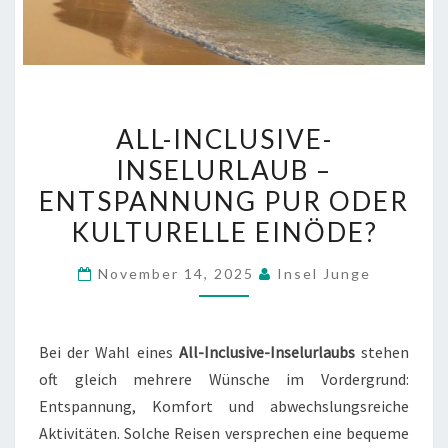
ALL-
ALL-INCLUSIVE-
INCLUSIVE-
INSELURLAUB –
INSELURLAUB
ENTSPANNUNG PUR ODER
–
ENTSPANNUNG
KULTURELLE EINÖDE?
PUR
November 14, 2025
Insel Junge
ODER
KULTURELLE
EINÖDE?
Bei der Wahl eines
All-Inclusive-Inselurlaubs
stehen
oft gleich mehrere Wünsche im Vordergrund:
Entspannung, Komfort und abwechslungsreiche
Aktivitäten. Solche Reisen versprechen eine bequeme