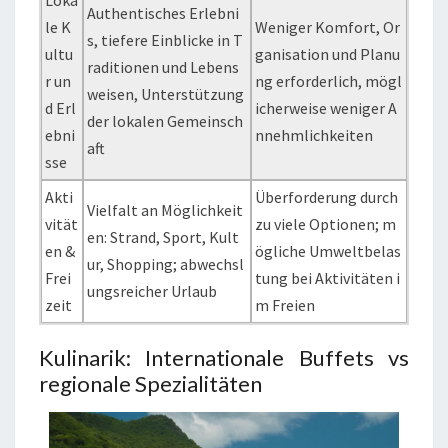
Loka
Authentisches Erlebni
le K
Weniger Komfort, Or
s, tiefere Einblicke in T
ultu
ganisation und Planu
raditionen und Lebens
r un
ng erforderlich, mögl
weisen, Unterstützung
d Erl
icherweise weniger A
der lokalen Gemeinsch
ebni
nnehmlichkeiten
aft
sse
Akti
Überforderung durch
Vielfalt an Möglichkeit
vität
zu viele Optionen; m
en: Strand, Sport, Kult
en &
ögliche Umweltbelas
ur, Shopping; abwechsl
Frei
tung bei Aktivitäten i
ungsreicher Urlaub
zeit
m Freien
Kulinarik: Internationale Buffets vs
regionale Spezialitäten