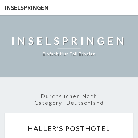
Skip
INSELSPRINGEN
to
content
INSELSPRINGEN
Einfach Nur Toll Erholen
Durchsuchen Nach
Category:
Deutschland
HALLER’S
HALLER’S POSTHOTEL
POSTHOTEL