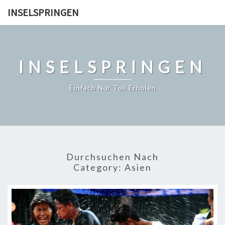
Skip
INSELSPRINGEN
to
content
INSELSPRINGEN
Einfach Nur Toll Erholen
Durchsuchen Nach
Category:
Asien