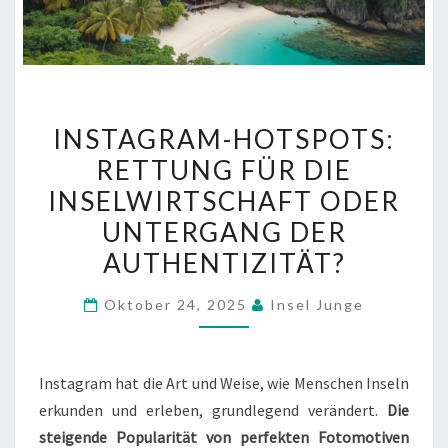
INSTAGRAM-
INSTAGRAM-HOTSPOTS:
HOTSPOTS:
RETTUNG FÜR DIE
RETTUNG
INSELWIRTSCHAFT ODER
FÜR
DIE
UNTERGANG DER
INSELWIRTSCHAFT
AUTHENTIZITÄT?
ODER
UNTERGANG
Oktober 24, 2025
Insel Junge
DER
AUTHENTIZITÄT?
Instagram hat die Art und Weise, wie Menschen Inseln
erkunden und erleben, grundlegend verändert.
Die
steigende Popularität von perfekten Fotomotiven