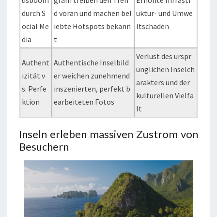
usboom
gram treiben den Tren
Erhöhte Infrastr
durch S
d voran und machen bel
uktur- und Umwe
ocial Me
iebte Hotspots bekann
ltschäden
dia
t
Verlust des urspr
Authent
Authentische Inselbild
ünglichen Inselch
izität v
er weichen zunehmend
arakters und der
s. Perfe
inszenierten, perfekt b
kulturellen Vielfa
ktion
earbeiteten Fotos
lt
Inseln erleben massiven Zustrom von
Besuchern