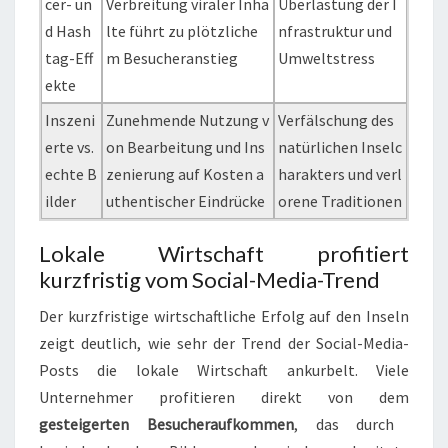
cer- un
Verbreitung viraler Inha
Überlastung der I
d Hash
lte führt zu plötzliche
nfrastruktur und
tag-Eff
m Besucheranstieg
Umweltstress
ekte
Inszeni
Zunehmende Nutzung v
Verfälschung des
erte vs.
on Bearbeitung und Ins
natürlichen Inselc
echte B
zenierung auf Kosten a
harakters und verl
ilder
uthentischer Eindrücke
orene Traditionen
Lokale Wirtschaft profitiert
kurzfristig vom Social-Media-Trend
Der kurzfristige wirtschaftliche Erfolg auf den Inseln
zeigt deutlich, wie sehr der Trend der Social-Media-
Posts die lokale Wirtschaft ankurbelt. Viele
Unternehmer profitieren direkt von dem
gesteigerten Besucheraufkommen
, das durch