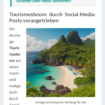
schaffen oder Natur zerstören?
Tourismusboom durch Social-Media-
Posts vorangetrieben
Der
derzeit
ige
Touris
musbo
om
auf
vielen
Inseln
wird
maßge
blich
durch
Instagram-Hotspots: Rettung für die
Social-