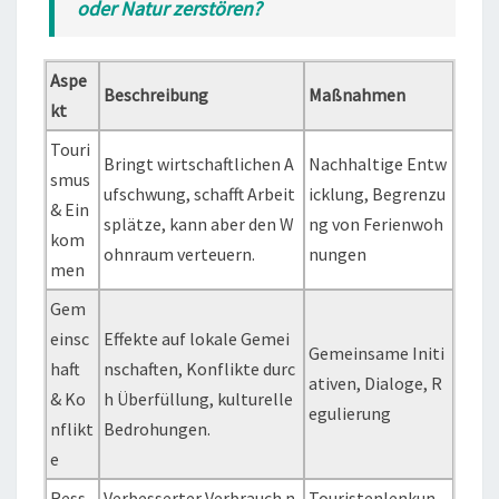
oder Natur zerstören?
Aspe
Beschreibung
Maßnahmen
kt
Touri
Bringt wirtschaftlichen A
Nachhaltige Entw
smus
ufschwung, schafft Arbeit
icklung, Begrenzu
& Ein
splätze, kann aber den W
ng von Ferienwoh
kom
ohnraum verteuern.
nungen
men
Gem
einsc
Effekte auf lokale Gemei
Gemeinsame Initi
haft
nschaften, Konflikte durc
ativen, Dialoge, R
& Ko
h Überfüllung, kulturelle
egulierung
nflikt
Bedrohungen.
e
Ress
Verbesserter Verbrauch n
Touristenlenkun