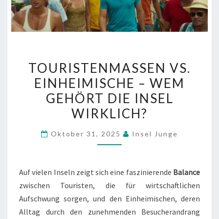
TOURISTENMASSEN
TOURISTENMASSEN VS.
VS.
EINHEIMISCHE – WEM
EINHEIMISCHE
GEHÖRT DIE INSEL
–
WEM
WIRKLICH?
GEHÖRT
Oktober 31, 2025
Insel Junge
DIE
INSEL
WIRKLICH?
Auf vielen Inseln zeigt sich eine faszinierende
Balance
zwischen Touristen, die für wirtschaftlichen
Aufschwung sorgen, und den Einheimischen, deren
Alltag durch den zunehmenden Besucherandrang