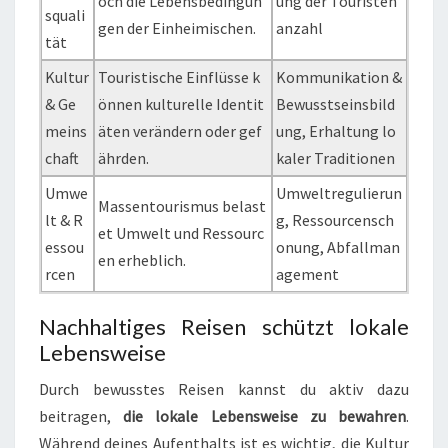
och die Lebensbedingun
ung der Touristen
squali
gen der Einheimischen.
anzahl
tät
Kultur
Touristische Einflüsse k
Kommunikation &
& Ge
önnen kulturelle Identit
Bewusstseinsbild
meins
äten verändern oder gef
ung, Erhaltung lo
chaft
ährden.
kaler Traditionen
Umwe
Umweltregulierun
Massentourismus belast
lt & R
g, Ressourcensch
et Umwelt und Ressourc
essou
onung, Abfallman
en erheblich.
rcen
agement
Nachhaltiges Reisen schützt lokale
Lebensweise
Durch bewusstes Reisen kannst du aktiv dazu
beitragen,
die lokale Lebensweise zu bewahren
.
Während deines Aufenthalts ist es wichtig, die Kultur