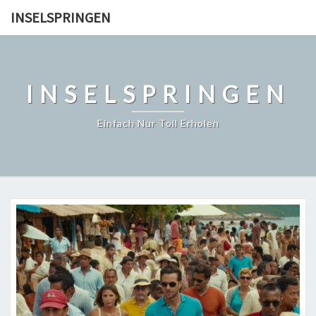
Skip
INSELSPRINGEN
to
content
INSELSPRINGEN
Einfach Nur Toll Erholen