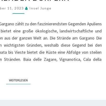
GEGEND
ber 11, 2023
Insel Junge
MIT
TRAUM-
argano zählt zu den faszinierendsten Gegenden Apuliens
STRÄNDEN
 bietet eine große ökologische, landwirtschaftliche und
UND
sten aus der ganzen Welt an. Die Strände am Gargano Die
ENTZÜCKENDEN
n wichtigsten Gründen, weshalb diese Gegend bei den
DÖRFERN
nata bis Vieste bietet die Küste eine Abfolge von steilen
n Stränden. Baia delle Zagare, Vignanotica, Cala della
WEITERLESEN
WEITERLESEN