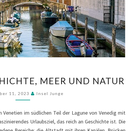
CHIOGGIA:
CHICHTE, MEER UND NATUR
GESCHICHTE,
MEER
ber 11, 2023
Insel Junge
UND
NATUR
in Venetien im südlichen Teil der Lagune von Venedig mit
szinierendes Urlaubsziel, das reich an Geschichte ist. Die
hiedene Bereiche: die Altstadt mit ihren Kanälen, Brücken