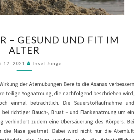
YOGA
R – GESUND UND FIT IM
IM
ALTER
ALTER
–
GESUND
i 12, 2021
Insel Junge
UND
FIT
irkung der Atemübungen Bereits die Asanas verbessern
IM
eiteilige Yogaatmung, die nachfolgend beschrieben wird,
ALTER
ch einmal beträchtlich. Die Sauerstoffaufnahme und
 bei richtiger Bauch-, Brust – und Flankenatmung um ein
ng verhindert zudem eine Übersäuerung des Körpers. Bei
 die Nase geatmet. Dabei wird nicht nur die Atemluft