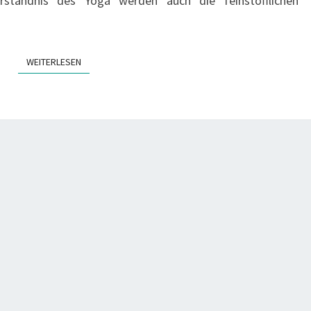
ständnis des Yoga werden auch die feinstofflichen
WEITERLESEN
WEITERLESEN