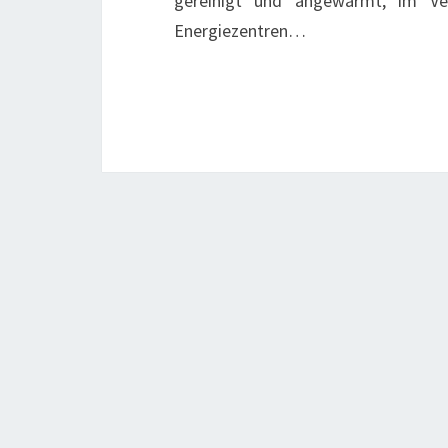
gereinigt und angewärmt, im Ver
Energiezentren…