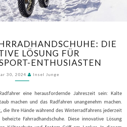
BEHEIZBARE
AHRRADHANDSCHUHE: DIE
FAHRRADHANDSCHUHE:
DIE
TIVE LÖSUNG FÜR
ULTIMATIVE
SPORT-ENTHUSIASTEN
LÖSUNG
FÜR
uar 30, 2024
Insel Junge
WINTERRADSPORT-
ENTHUSIASTEN
adfahrer eine herausfordernde Jahreszeit sein: Kalte
 taub machen und das Radfahren unangenehm machen.
g, die Ihre Hände während des Winterradfahrens jederzeit
 beheizte Fahrradhandschuhe. Diese innovative Lösung